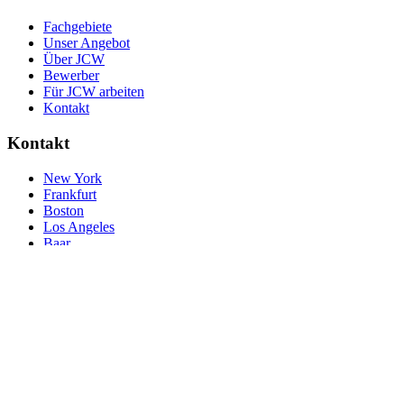
Fachgebiete
Unser Angebot
Über JCW
Bewerber
Für JCW arbeiten
Kontakt
Kontakt
New York
Frankfurt
Boston
Los Angeles
Baar
London
© JCW 2026
Referenzanfrage
Accessibilty and Cookies
Datenschutzinformationen
Impressum